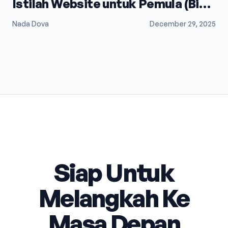
Istilah Website untuk Pemula (Biar
Gak Bingung)
Nada Dova
December 29, 2025
Siap Untuk
Melangkah Ke
Masa Depan