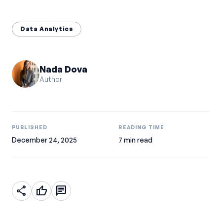
Data Analytics
Nada Dova
Author
PUBLISHED
READING TIME
December 24, 2025
7 min read
share
thumb_up
chat