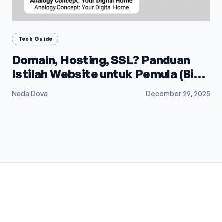
Tech Guide
Domain, Hosting, SSL? Panduan
Istilah Website untuk Pemula (Biar
Gak Bingung)
Nada Dova
December 29, 2025