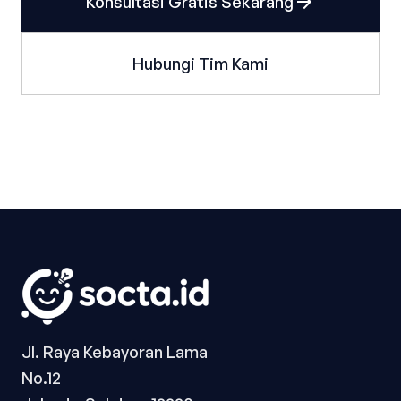
arrow_forward
Konsultasi Gratis Sekarang
Hubungi Tim Kami
Jl. Raya Kebayoran Lama
No.12