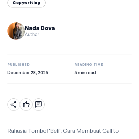
Copywriting
Nada Dova
Author
PUBLISHED
READING TIME
December 28, 2025
5 min read
share
thumb_up
chat
Rahasia Tombol ‘Beli’: Cara Membuat Call to