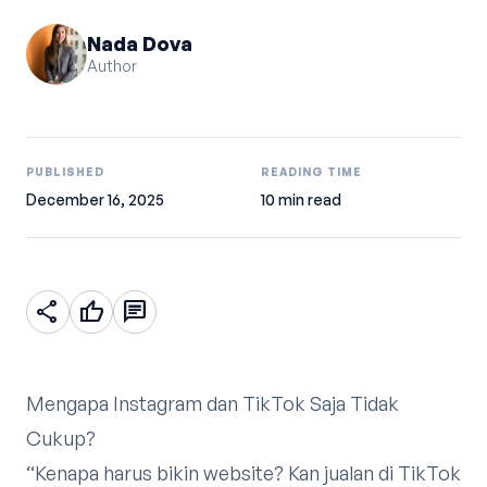
Nada Dova
Author
PUBLISHED
READING TIME
December 16, 2025
10 min read
share
thumb_up
chat
Mengapa Instagram dan TikTok Saja Tidak
Cukup?
“Kenapa harus bikin website? Kan jualan di TikTok