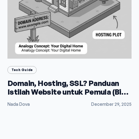
Tech Guide
Domain, Hosting, SSL? Panduan
Istilah Website untuk Pemula (Biar
Gak Bingung)
Nada Dova
December 29, 2025