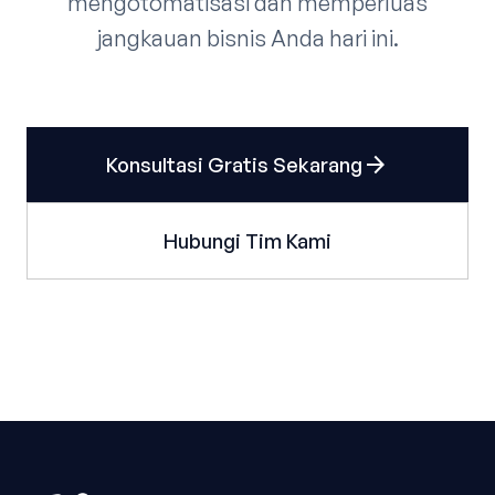
mengotomatisasi dan memperluas
jangkauan bisnis Anda hari ini.
arrow_forward
Konsultasi Gratis Sekarang
Hubungi Tim Kami