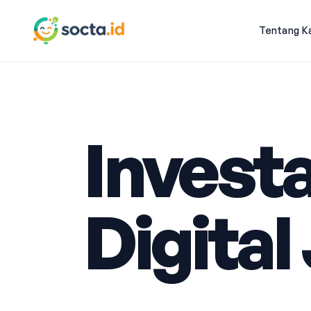
Tentang K
Investa
Digita