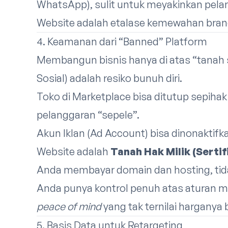
WhatsApp), sulit untuk meyakinkan pe
Website adalah etalase kemewahan bran
4. Keamanan dari “Banned” Platform
Membangun bisnis hanya di atas “tanah
Sosial) adalah resiko bunuh diri.
Toko di Marketplace bisa ditutup sepiha
pelanggaran “sepele”.
Akun Iklan (Ad Account) bisa dinonaktif
Website adalah
Tanah Hak Milik (Sertifi
Anda membayar domain dan hosting, tid
Anda punya kontrol penuh atas aturan mai
peace of mind
yang tak ternilai harganya
5. Basis Data untuk Retargeting