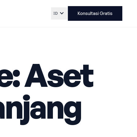
expand_more
ID
Konsultasi Gratis
e: Aset
anjang