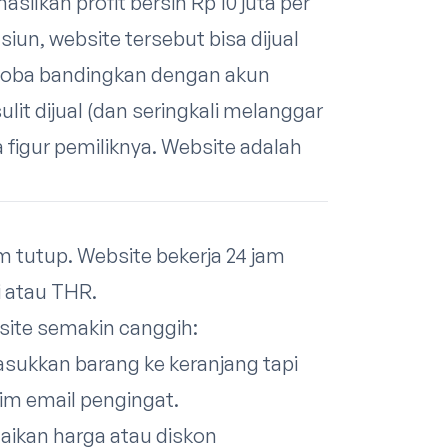
ilkan profit bersih Rp 10 juta per
un, website tersebut bisa dijual
. Coba bandingkan dengan akun
ulit dijual (dan seringkali melanggar
a figur pemiliknya. Website adalah
am tutup. Website bekerja 24 jam
i atau THR.
bsite semakin canggih:
sukkan barang ke keranjang tapi
rim email pengingat.
aikan harga atau diskon