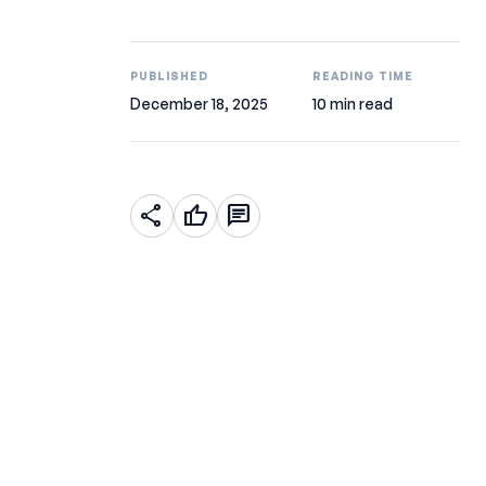
PUBLISHED
READING TIME
December 18, 2025
10 min read
share
thumb_up
chat