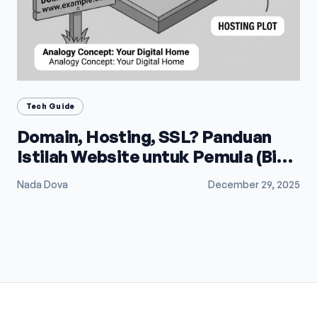
Tech Guide
Domain, Hosting, SSL? Panduan
Istilah Website untuk Pemula (Biar
Gak Bingung)
Nada Dova
December 29, 2025