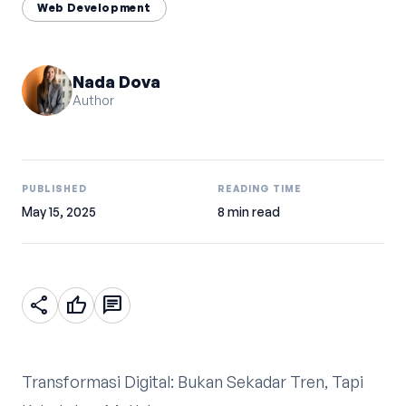
Web Development
Nada Dova
Author
PUBLISHED
READING TIME
May 15, 2025
8 min read
share
thumb_up
chat
Transformasi Digital: Bukan Sekadar Tren, Tapi