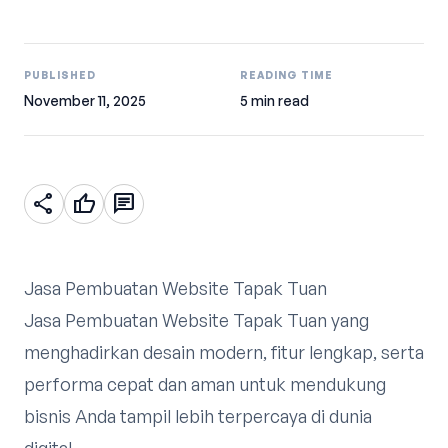
PUBLISHED
READING TIME
November 11, 2025
5 min read
share
thumb_up
chat
Jasa Pembuatan Website Tapak Tuan
Jasa Pembuatan Website Tapak Tuan yang
menghadirkan desain modern, fitur lengkap, serta
performa cepat dan aman untuk mendukung
bisnis Anda tampil lebih terpercaya di dunia
digital.