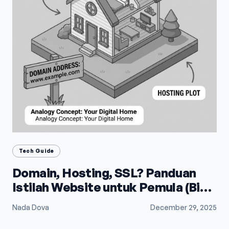
Tech Guide
Domain, Hosting, SSL? Panduan
Istilah Website untuk Pemula (Biar
Gak Bingung)
Nada Dova
December 29, 2025