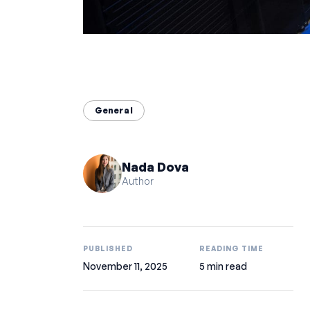
General
Nada Dova
Author
PUBLISHED
READING TIME
November 11, 2025
5 min read