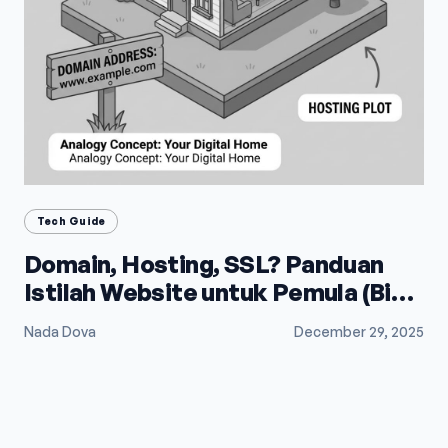
Tech Guide
Domain, Hosting, SSL? Panduan
Istilah Website untuk Pemula (Biar
Gak Bingung)
Nada Dova
December 29, 2025