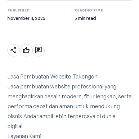
PUBLISHED
READING TIME
November 11, 2025
5 min read
share
thumb_up
chat
Jasa Pembuatan Website Takengon
Jasa pembuatan website professional yang
menghadirkan desain modern, fitur lengkap, serta
performa cepat dan aman untuk mendukung
bisnis Anda tampil lebih terpercaya di dunia
digital.
Layanan Kami