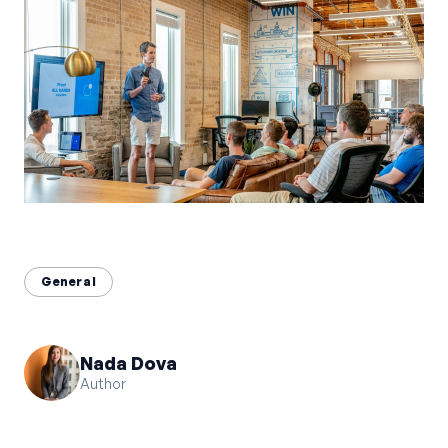
Bahasa Indonesia
English
中文
General
Nada Dova
Author