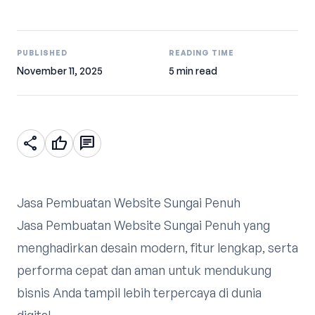
PUBLISHED
READING TIME
November 11, 2025
5 min read
share
thumb_up
chat
Jasa Pembuatan Website Sungai Penuh
Jasa Pembuatan Website Sungai Penuh yang
menghadirkan desain modern, fitur lengkap, serta
performa cepat dan aman untuk mendukung
bisnis Anda tampil lebih terpercaya di dunia
digital.