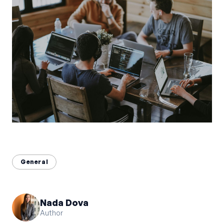
Bahasa Indonesia
English
中文
General
Nada Dova
Author