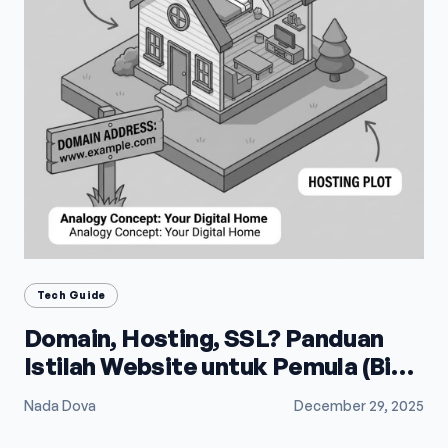
Tech Guide
Domain, Hosting, SSL? Panduan
Istilah Website untuk Pemula (Biar
Gak Bingung)
Nada Dova
December 29, 2025