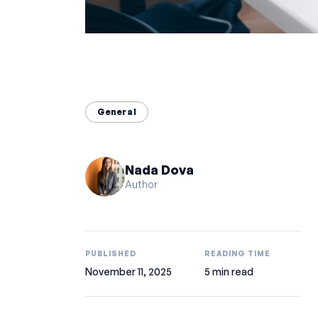
General
Nada Dova
Author
PUBLISHED
READING TIME
November 11, 2025
5 min read