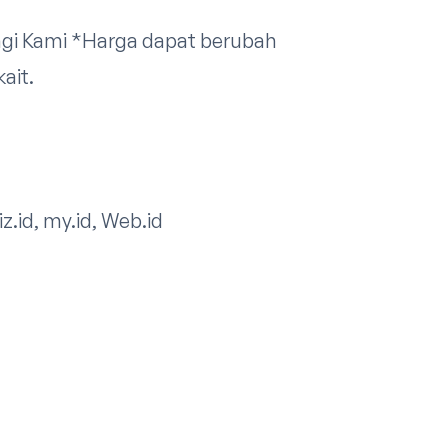
gi Kami
*Harga dapat berubah
it.​
iz.id, my.id, Web.id