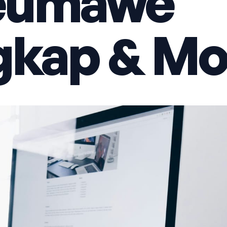
eumawe
gkap & M