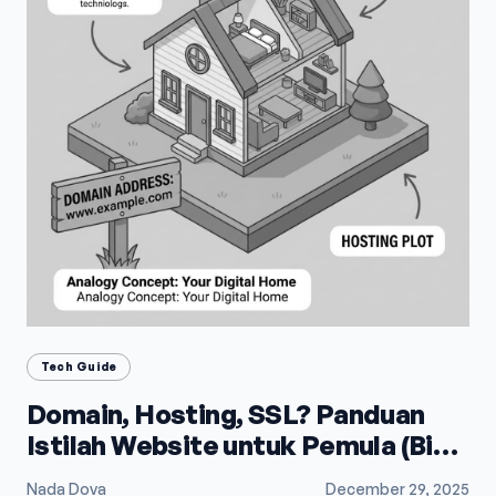
Tech Guide
Domain, Hosting, SSL? Panduan
Istilah Website untuk Pemula (Biar
Gak Bingung)
Nada Dova
December 29, 2025