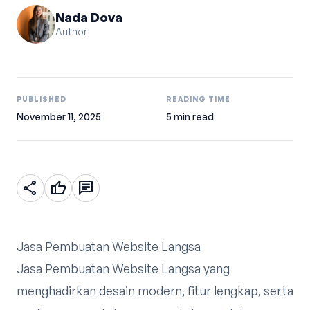
Nada Dova
Author
PUBLISHED
READING TIME
November 11, 2025
5 min read
share
thumb_up
chat
Jasa Pembuatan Website Langsa
Jasa Pembuatan Website Langsa yang
menghadirkan desain modern, fitur lengkap, serta