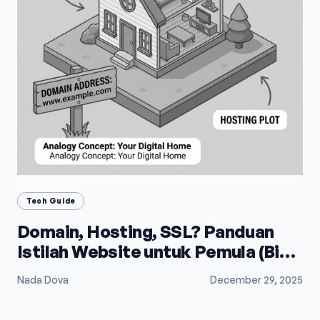
Tech Guide
Domain, Hosting, SSL? Panduan
Istilah Website untuk Pemula (Biar
Gak Bingung)
Nada Dova
December 29, 2025