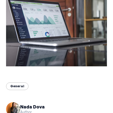
Bahasa Indonesia
English
中文
General
Nada Dova
Author