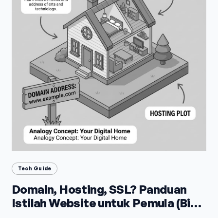
Tech Guide
Domain, Hosting, SSL? Panduan
Istilah Website untuk Pemula (Biar
Gak Bingung)