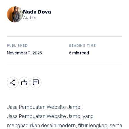
Nada Dova
Author
PUBLISHED
READING TIME
November 11, 2025
5 min read
share
thumb_up
chat
Jasa Pembuatan Website Jambi
Jasa Pembuatan Website Jambi yang
menghadirkan desain modern, fitur lengkap, serta