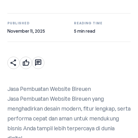
PUBLISHED
READING TIME
November 11, 2025
5 min read
share
thumb_up
chat
Jasa Pembuatan Website Bireuen
Jasa Pembuatan Website Bireuen yang
menghadirkan desain modern, fitur lengkap, serta
performa cepat dan aman untuk mendukung
bisnis Anda tampil lebih terpercaya di dunia
digital.