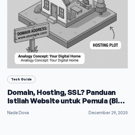
Tech Guide
Domain, Hosting, SSL? Panduan
Istilah Website untuk Pemula (Biar
Gak Bingung)
Nada Dova
December 29, 2025