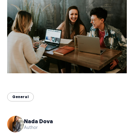
Bahasa Indonesia
English
中文
General
Nada Dova
Author