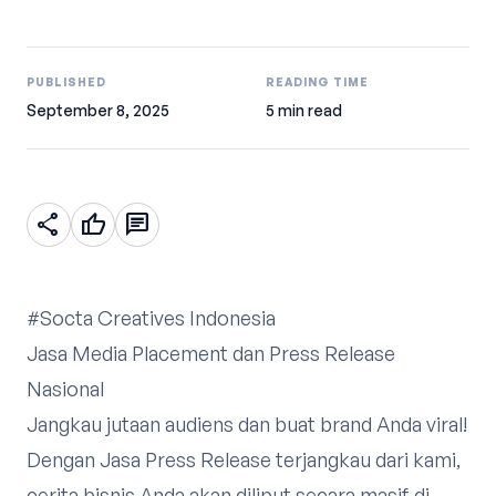
PUBLISHED
READING TIME
September 8, 2025
5 min read
share
thumb_up
chat
#Socta Creatives Indonesia
Jasa Media Placement dan Press Release
Nasional
Jangkau jutaan audiens dan buat brand Anda viral!
Dengan Jasa Press Release terjangkau dari kami,
cerita bisnis Anda akan diliput secara masif di