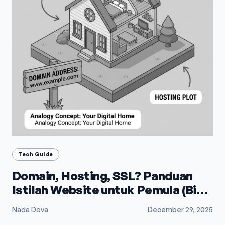
Tech Guide
Domain, Hosting, SSL? Panduan
Istilah Website untuk Pemula (Biar
Gak Bingung)
Nada Dova
December 29, 2025