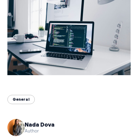
Bahasa Indonesia
English
中文
General
Nada Dova
Author